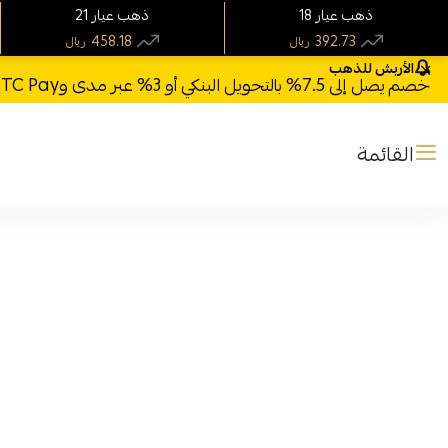
18 ذهب عيار
21 ذهب عيار
458.18
392.73
ريال
ريال
الأربش للذهب
خصم يصل إلى 7.5% بالتحويل البنكي أو 3% عبر مدى وSTC Pay + خصم بكود **X123** وشحن مجاني للطلبات فوق 1000 ريال
القائمة