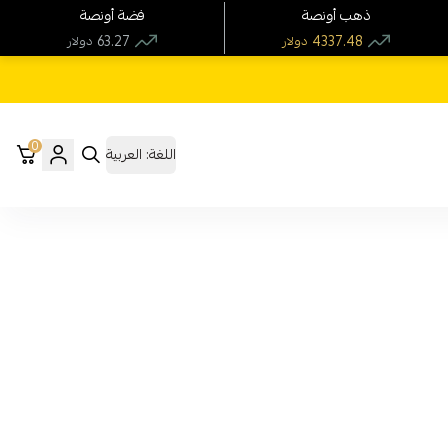
ذهب أونصة
فضة أونصة
63.27
4337.48
دولار
دولار
0
اللغة:
العربية