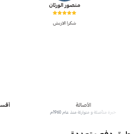
منصور الورثان
شكرا الاربش
الأصالة
أقساط 
خبرة متأصلة و متوارثة منذ عام 1960م