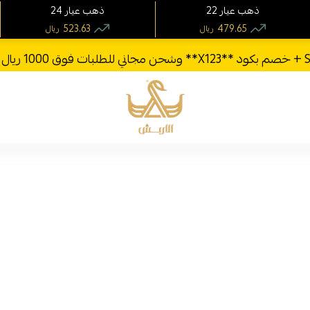
22 ذهب عيار
24 ذهب عيار
523.63
479.65
ريال
ريال
الأربش للذهب