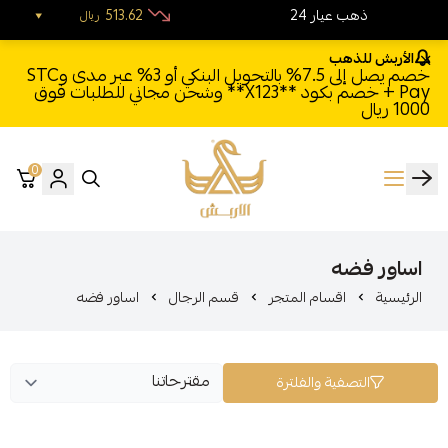
24 ذهب عيار
513.62
ريال
الأربش للذهب
خصم يصل إلى 7.5% بالتحويل البنكي أو 3% عبر مدى وSTC
Pay + خصم بكود **X123** وشحن مجاني للطلبات فوق
1000 ريال
0
الأربش للذهب
اساور فضه
الرئيسية
اقسام المتجر
قسم الرجال
اساور فضه
التصفية والفلترة