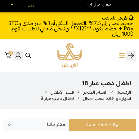
24 ذهب عيار
ريال
الأربش للذهب
خصم يصل إلى 7.5% بالتحويل البنكي أو 3% عبر مدى وSTC
Pay + خصم بكود **X123** وشحن مجاني للطلبات فوق
1000 ريال
0
الأربش للذهب
اطفال ذهب عيار 18
الرئيسية
اقسام المتجر
قسم الأطفال
اسواره و خاتم ذهب اطفال
اطفال ذهب عيار 18
التصفية والفلترة