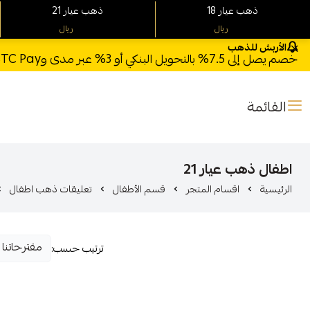
18 ذهب عيار
21 ذهب عيار
ريال
ريال
الأربش للذهب
خصم يصل إلى 7.5% بالتحويل البنكي أو 3% عبر مدى وSTC Pay + خصم بكود **X123** وشحن مجاني للطلبات فوق 1000 ريال
القائمة
اطفال ذهب عيار 21
الرئيسية
اقسام المتجر
قسم الأطفال
تعليقات ذهب اطفال
ترتيب حسب: