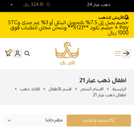
24 ذهب عيار
524.15
ريال
الأربش للذهب
خصم يصل إلى 7.5% بالتحويل البنكي أو 3% عبر مدى وSTC
Pay + خصم بكود **X123** وشحن مجاني للطلبات فوق
1000 ريال
0
الأربش للذهب
اطفال ذهب عيار 21
الرئيسية
اقسام المتجر
قسم الأطفال
قلائد ذهب
اطفال ذهب عيار 21
التصفية والفلترة