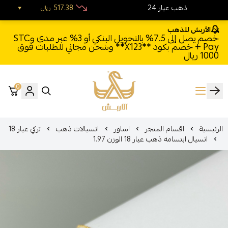
24 ذهب عيار
517.38
ريال
الأربش للذهب
خصم يصل إلى 7.5% بالتحويل البنكي أو 3% عبر مدى وSTC
Pay + خصم بكود **X123** وشحن مجاني للطلبات فوق
1000 ريال
0
الأربش للذهب
الرئيسية
اقسام المتجر
اساور
انسيالات ذهب
تركي عيار 18
انسيال ابتسامه ذهب عيار 18 الوزن 1.97