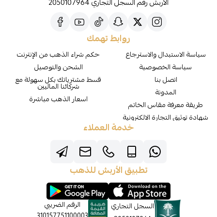
الأربش رقم السجل التجاري 2050107964
روابط تهمك
سياسة الاستبدال والاسترجاع
حكم شراء الذهب من الإنترنت
سياسة الخصوصية
الشحن والتوصيل
اتصل بنا
قسط مشترياتك بكل سهولة مع
شركائنا الماليين
المدونة
اسعار الذهب مباشرة
طريقة معرفة مقاس الخاتم
شهادة توثيق التجارة الالكترونية
خدمة العملاء
تطبيق الأربش للذهب
الرقم الضريبي
السجل التجاري
310157751100003