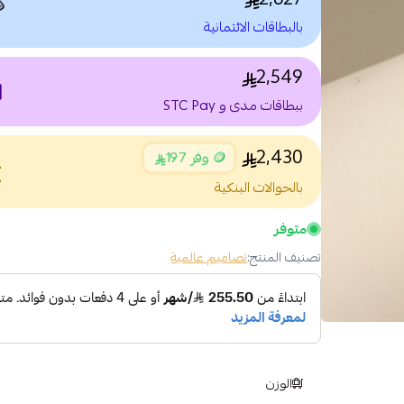

بالبطاقات الائتمانية
2,549
nt
ببطاقات مدى و STC Pay
2,430
🪙 وفر 197
nce
بالحوالات البنكية
متوفر
تصاميم عالمية
تصنيف المنتج:
الوزن