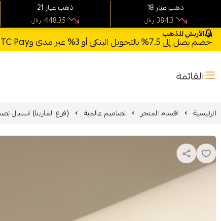
18 ذهب عيار
21 ذهب عيار
448.35
384.3
ريال
ريال
الأربش للذهب
خصم يصل إلى 7.5% بالتحويل البنكي أو 3% عبر مدى وSTC Pay + خصم بكود **X123** وشحن مجاني للطلبات فوق 1000 ريال
القائمة
الرئيسية
اقسام المتجر
تصاميم عالمية
(فرع المارينا) انسيال تصميم عالم