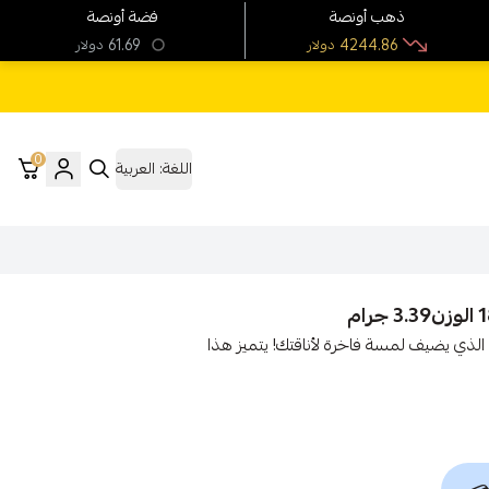
ذهب أونصة
فضة أونصة
61.69
4244.86
دولار
دولار
0
اللغة:
العربية
 ذهب عيار 18 بتصميم عالمي، وزن 3.39 جرام، الذي يضيف لمسة فاخرة لأناقتك! يتميز هذا