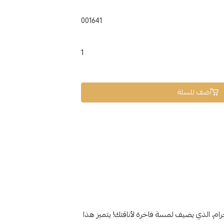
001641
1
أضف للسلة
ف انسيال ذهب عيار 18 بتصميم عالمي، وزن 3.39 جرام، الذي يضيف لمسة فاخرة لأناقتك! يتميز هذا