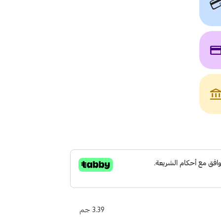

payme
account_bala
3.39 جم