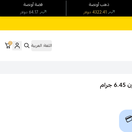
فضة أونصة
ذهب أونصة
64.17
4322.41
دولار
دولار
0
العربية
اللغة:
