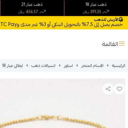
18 ذهب عيار
21 ذهب عيار
456.57
391.35
ريال
ريال
الأربش للذهب
خصم يصل إلى 7.5% بالتحويل البنكي أو 3% عبر مدى وSTC Pay + خصم بكود **X123** وشحن مجاني للطلبات فوق 1000 ريال
القائمة
الرئيسية
اقسام المتجر
اساور
انسيالات ذهب
ايطالي عيار 18