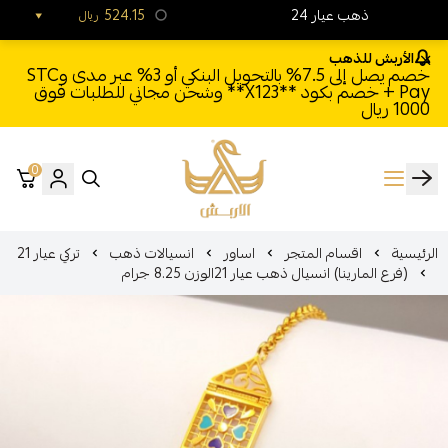
24 ذهب عيار
524.15
ريال
الأربش للذهب
خصم يصل إلى 7.5% بالتحويل البنكي أو 3% عبر مدى وSTC
Pay + خصم بكود **X123** وشحن مجاني للطلبات فوق
1000 ريال
0
الأربش للذهب
الرئيسية
اقسام المتجر
اساور
انسيالات ذهب
تركي عيار 21
(فرع المارينا) انسيال ذهب عيار 21الوزن 8.25 جرام