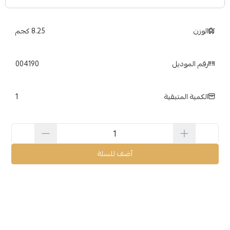
الوزن
8.25 كجم
رقم الموديل
004190
1
الكمية المتبقية
أضف للسلة