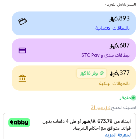
السعر شامل الضريبه
6,893
💳
بالبطاقات الائتمانية
6,687
payment
ببطاقات مدى و STC Pay
6,377
🪙 وفر 516
account_balance
بالحوالات البنكية
متوفر
تصنيف المنتج:
تركي عيار 21