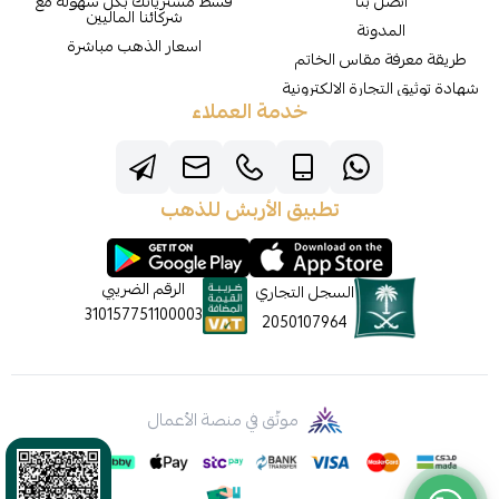
اتصل بنا
قسط مشترياتك بكل سهولة مع
شركائنا الماليين
المدونة
اسعار الذهب مباشرة
طريقة معرفة مقاس الخاتم
شهادة توثيق التجارة الالكترونية
خدمة العملاء
تطبيق الأربش للذهب
الرقم الضريبي
السجل التجاري
310157751100003
2050107964
موثّق في منصة الأعمال