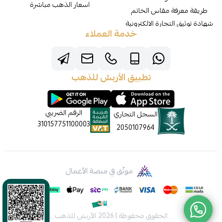
اسعار الذهب مباشرة
طريقة معرفة مقاس الخاتم
شهادة توثيق التجارة الالكترونية
خدمة العملاء
تطبيق الأربش للذهب
الرقم الضريبي
السجل التجاري
310157751100003
2050107964
موثّق في منصة الأعمال
الحقوق محفوظة | 2026
الأربش للذهب