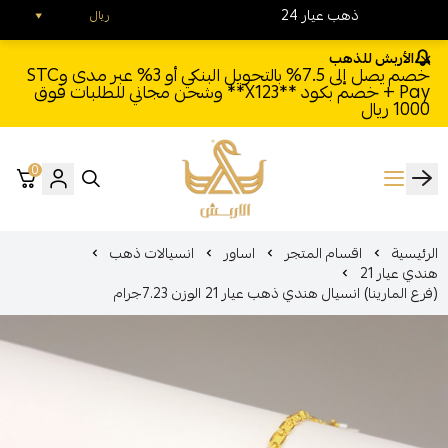
24 ذهب عيار
ريال
الأربش للذهب
خصم يصل إلى 7.5% بالتحويل البنكي أو 3% عبر مدى وSTC
Pay + خصم بكود **X123** وشحن مجاني للطلبات فوق
1000 ريال
0
الأربش للذهب
الرئيسية
اقسام المتجر
اساور
انسيالات ذهب
هندي عيار 21
(فرع المارينا) انسيال هندي ذهب عيار 21 الوزن 7.23جرام