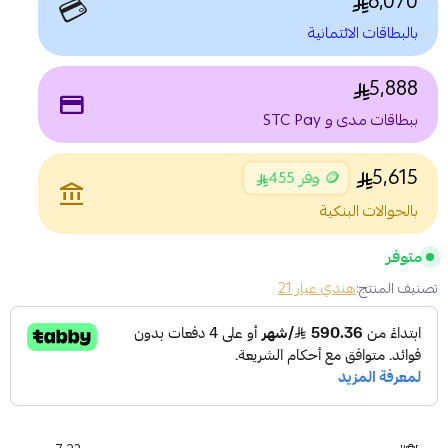
6,070
💳
بالبطاقات الائتمانية
5,888
payment
ببطاقات مدى و STC Pay
5,615
🪙 وفر 455
account_balance
بالحوالات البنكية
متوفر
تصنيف المنتج:
هندي عيار 21