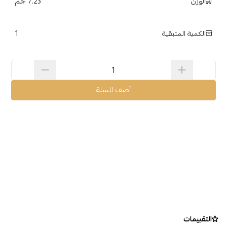
الوزن
7.23 جم
1
الكمية المتبقية
أضف للسلة
التقييمات