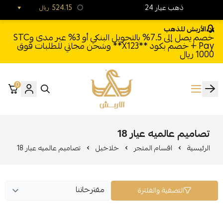
24 ذهب عيار
524.15
ريال
الأربش للذهب
خصم يصل إلى 7.5% بالتحويل البنكي أو 3% عبر مدى وSTC
Pay + خصم بكود **X123** وشحن مجاني للطلبات فوق
1000 ريال
0
الأربش للذهب
تصاميم عالميه عيار 18
الرئيسية
اقسام المتجر
خلاخيل
تصاميم عالميه عيار 18
التصفية والفلترة