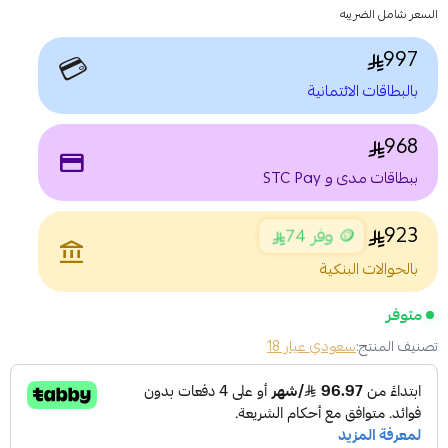
السعر شامل الضريبه
997
💳
بالبطاقات الائتمانية
968
payment
ببطاقات مدى و STC Pay
923
🪙 وفر 74
account_balance
بالحوالات البنكية
متوفر
تصنيف المنتج:
سعودي عيار 18