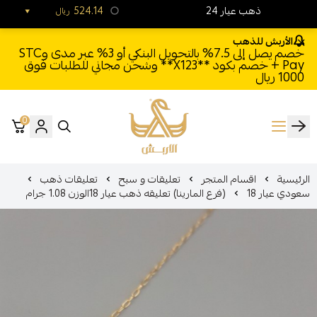
24 ذهب عيار
524.14
ريال
الأربش للذهب
خصم يصل إلى 7.5% بالتحويل البنكي أو 3% عبر مدى وSTC
Pay + خصم بكود **X123** وشحن مجاني للطلبات فوق
1000 ريال
0
الأربش للذهب
الرئيسية
اقسام المتجر
تعليقات و سبح
تعليقات ذهب
سعودي عيار 18
(فرع المارينا) تعليقه ذهب عيار 18الوزن 1.08 جرام