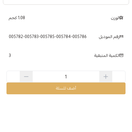
الوزن
1.08 كجم
رقم الموديل
005782-005783-005785-005784-005786
3
الكمية المتبقية
أضف للسلة