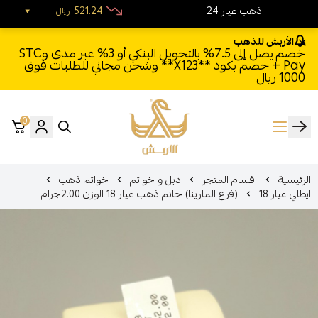
24 ذهب عيار
521.24
ريال
الأربش للذهب
خصم يصل إلى 7.5% بالتحويل البنكي أو 3% عبر مدى وSTC
Pay + خصم بكود **X123** وشحن مجاني للطلبات فوق
1000 ريال
0
الأربش للذهب
الرئيسية
اقسام المتجر
دبل و خواتم
خواتم ذهب
ايطالي عيار 18
(فرع المارينا) خاتم ذهب عيار 18 الوزن 2.00جرام