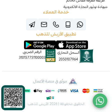
طريقة معرفة مقاس الخاتم
شهادة توثيق التجارة الالكترونية
خدمة العملاء
تطبيق الأربش للذهب
الرقم الضريبي
السجل التجاري
310157751100003
2050107964
موثّق في منصة الأعمال
الحقوق محفوظة | 2026
الأربش للذهب