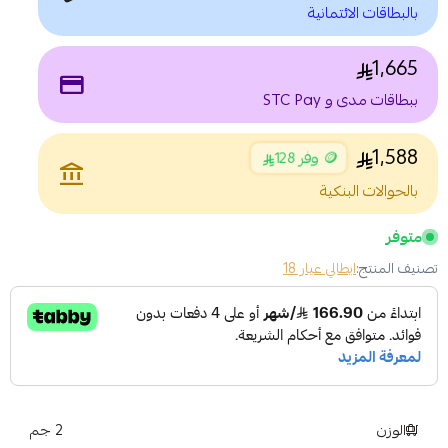
بالبطاقات الائتمانية
1,665
payment
ببطاقات مدى و STC Pay
1,588
🪙 وفر 128
account_balance
بالحوالات البنكية
متوفر
تصنيف المنتج:
ايطالي عيار 18
الوزن
2 جم