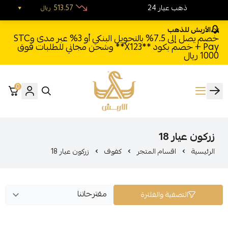
24 ذهب عيار
513.57
ريال
الأربش للذهب
خصم يصل إلى 7.5% بالتحويل البنكي أو 3% عبر مدى وSTC
Pay + خصم بكود **X123** وشحن مجاني للطلبات فوق
1000 ريال
0
الأربش للذهب
زركون عيار 18
الرئيسية
اقسام المتجر
كفوف
زركون عيار 18
التصفية والفلترة