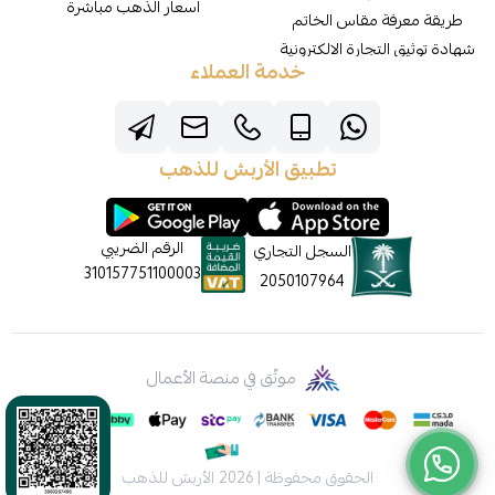
اسعار الذهب مباشرة
طريقة معرفة مقاس الخاتم
شهادة توثيق التجارة الالكترونية
خدمة العملاء
تطبيق الأربش للذهب
الرقم الضريبي
السجل التجاري
310157751100003
2050107964
موثّق في منصة الأعمال
الحقوق محفوظة | 2026
الأربش للذهب