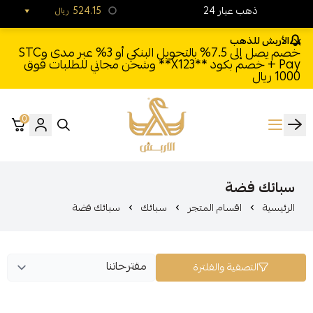
24 ذهب عيار
524.15
ريال
الأربش للذهب
خصم يصل إلى 7.5% بالتحويل البنكي أو 3% عبر مدى وSTC
Pay + خصم بكود **X123** وشحن مجاني للطلبات فوق
1000 ريال
0
الأربش للذهب
سبائك فضة
الرئيسية
اقسام المتجر
سبائك
سبائك فضة
التصفية والفلترة