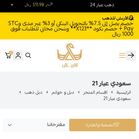
24 ذهب عيار
511.98
ريال
الأربش للذهب
خصم يصل إلى 7.5% بالتحويل البنكي أو 3% عبر مدى وSTC
Pay + خصم بكود **X123** وشحن مجاني للطلبات فوق
1000 ريال
0
الأربش للذهب
سعودي عيار 21
الرئيسية
اقسام المتجر
دبل و خواتم
دبل ذهب
سعودي عيار 21
التصفية والفلترة