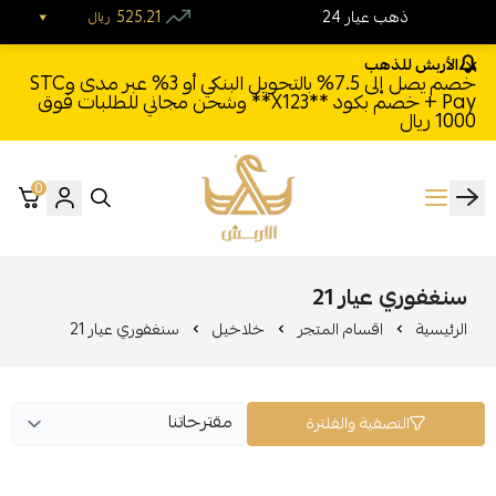
24 ذهب عيار
525.21
ريال
الأربش للذهب
خصم يصل إلى 7.5% بالتحويل البنكي أو 3% عبر مدى وSTC
Pay + خصم بكود **X123** وشحن مجاني للطلبات فوق
1000 ريال
0
الأربش للذهب
سنغفوري عيار 21
الرئيسية
اقسام المتجر
خلاخيل
سنغفوري عيار 21
التصفية والفلترة