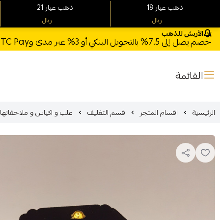
18 ذهب عيار
21 ذهب عيار
ريال
ريال
الأربش للذهب
خصم يصل إلى 7.5% بالتحويل البنكي أو 3% عبر مدى وSTC Pay + خصم بكود **X123** وشحن مجاني للطلبات فوق 1000 ريال
القائمة
الرئيسية
اقسام المتجر
قسم التغليف
علب و اكياس و ملاحقاتها