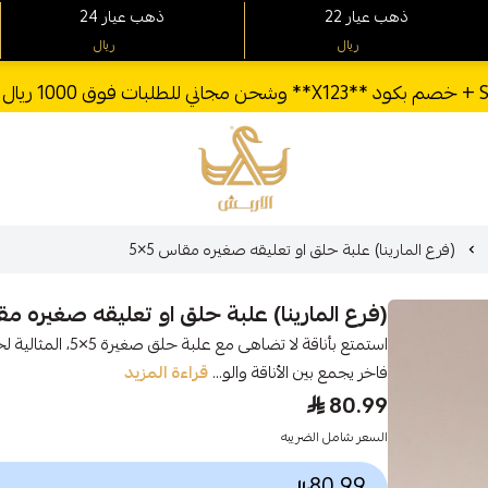
22 ذهب عيار
24 ذهب عيار
ريال
ريال
الأربش للذهب
(فرع المارينا) علبة حلق او تعليقه صغيره مقاس 5×5
(فرع المارينا) علبة حلق او تعليقه صغيره مقاس
استمتع بأناقة لا تض
فاخر يجمع بين الأناقة والو...
قراءة المزيد
80.99
السعر شامل الضريبه
80.99