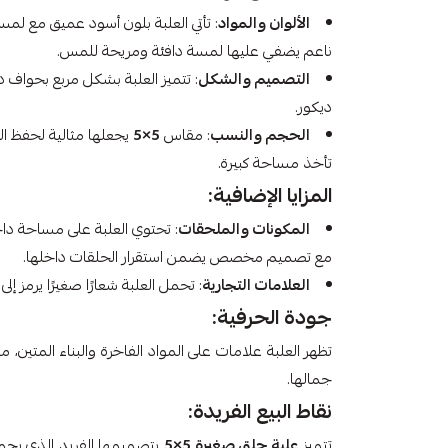
الألوان والمواد
: تأتي العلبة بلون أسود عميق مع 
ناعم يضفي عليها لمسة دافئة ومريحة للمس.
التصميم والشكل
: تتميز العلبة بشكل مربع بحواف 
ديكور.
الحجم والنسب
: مقاس
5×5
يجعلها مثالية لحفظ ال
تأخذ مساحة كبيرة.
المزايا الإضافية:
المكونات والملحقات
: تحتوي العلبة على مساحة دا
مع تصميم مخصص يضمن استقرار الحلقات داخلها.
العلامات التجارية
: تحمل العلبة شعارًا صغيرًا يرمز إل
جودة الحرفية:
تظهر العلبة علامات على المواد الفاخرة والبناء المتين
جمالها.
نقاط البيع الفريدة:
تتميز
علبة حلق صغيرة 5×5
بتصميمها الفريد الذي يجمع 