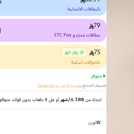

بالبطاقات الائتمانية
79
nt
ببطاقات مدى و STC Pay
75
🪙 وفر 6
nce
بالحوالات البنكية
متوفر
علب و اكياس و ملاحقاتها
تصنيف المنتج:
الوزن