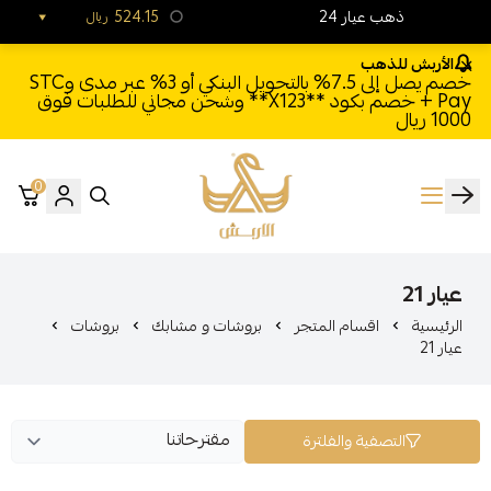
24 ذهب عيار
524.15
ريال
الأربش للذهب
خصم يصل إلى 7.5% بالتحويل البنكي أو 3% عبر مدى وSTC
Pay + خصم بكود **X123** وشحن مجاني للطلبات فوق
1000 ريال
0
الأربش للذهب
عيار 21
الرئيسية
اقسام المتجر
بروشات و مشابك
بروشات
عيار 21
التصفية والفلترة