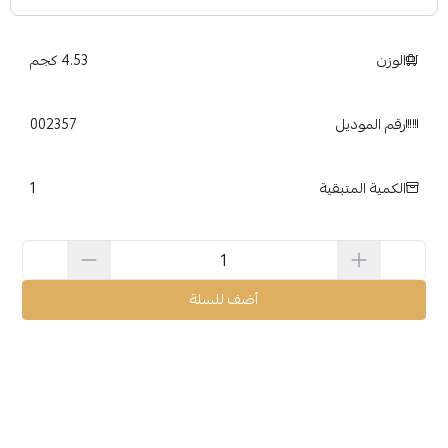
الوزن
4.53 كجم
رقم الموديل
002357
1
الكمية المتبقية
أضف للسلة