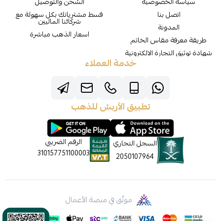
سياسة الخصوصية
الشحن والتوصيل
اتصل بنا
قسط مشترياتك بكل سهولة مع
شركائنا الماليين
المدونة
اسعار الذهب مباشرة
طريقة معرفة مقاس الخاتم
شهادة توثيق التجارة الالكترونية
خدمة العملاء
تطبيق الأربش للذهب
الرقم الضريبي
السجل التجاري
310157751100003
2050107964
موثّق في منصة الأعمال