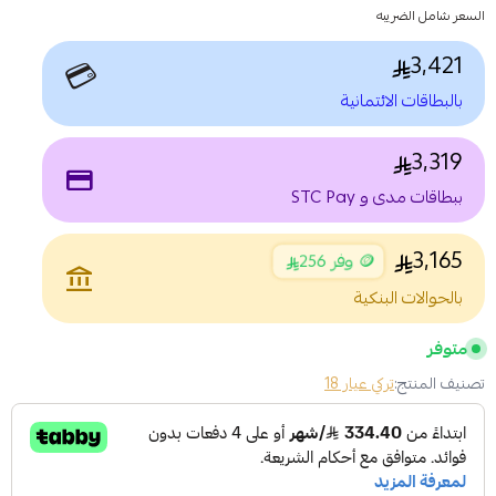
السعر شامل الضريبه
3,421
💳
بالبطاقات الائتمانية
3,319
payment
ببطاقات مدى و STC Pay
3,165
🪙 وفر 256
account_balance
بالحوالات البنكية
متوفر
تصنيف المنتج:
تركي عيار 18