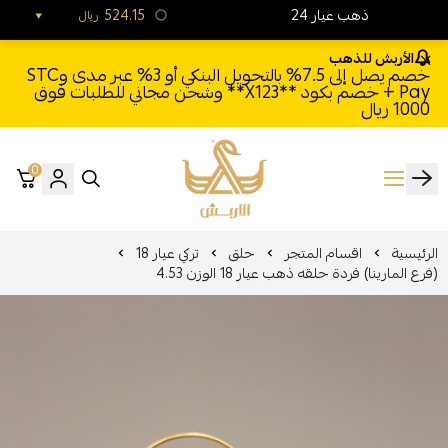
24 ذهب عيار
524.15
ريال
الأربش للذهب
خصم يصل إلى 7.5% بالتحويل البنكي أو 3% عبر مدى وSTC
Pay + خصم بكود **X123** وشحن مجاني للطلبات فوق
1000 ريال
0
الأربش للذهب
الرئيسية
اقسام المتجر
حلق
تركي عيار 18
(فرع المارينا) فردة حلقه ذهب عيار 18 الوزن 4.53