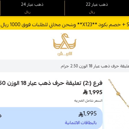
24 ذهب عيار
22 ذهب عيار
ريال
ريال
الأربش للذهب
فرع (؛2) تعليقة حرف ذهب عيار 18 الوزن 2.50 جرام
1,995
السعر شامل الضريبه
1,995

بالبطاقات الائتمانية