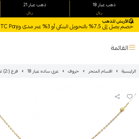
18 ذهب عيار
21 ذهب عيار
ريال
ريال
الأربش للذهب
خصم يصل إلى 7.5% بالتحويل البنكي أو 3% عبر مدى وSTC Pay + خصم بكود **X123** وشحن مجاني للطلبات فوق 1000 ريال
القائمة
الرئيسية
اقسام المتجر
حروف
عربي ساده عيار 18
فرع (؛2) تعليقة حرف ذهب عيار 18 الوزن 2.50 جرام