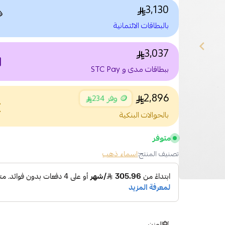
3,130

بالبطاقات الائتمانية
3,037
nt
ببطاقات مدى و STC Pay
2,896
🪙 وفر 234
nce
بالحوالات البنكية
متوفر
اسماء ذهب
تصنيف المنتج:
الوزن