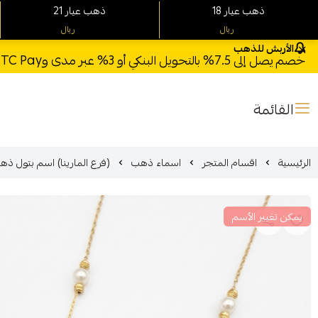
18 ذهب عيار
21 ذهب عيار
ريال
ريال
الأربش للذهب
خصم يصل إلى 7.5% بالتحويل البنكي أو 3% عبر مدى وSTC Pay + خصم بكود **X123** وشحن مجاني للطلبات فوق 1000 ريال
القائمة
الرئيسية
اقسام المتجر
اسماء ذهب
(فرع المارينا) اسم بتول ذهب عيار 18 الوزن 3.42
يمكن تغيير الأسم