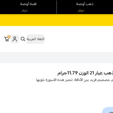
ذهب أونصة
فضة أونصة
دولار
دولار
0
اللغة:
العربية
زن 11.79جرام
اسورة ذهبية عيار 21** بحجم 12، وزنها 11.79 جرام، بتصميم فريد يبرز الأناقة. تتميز هذه الاسورة بلونها