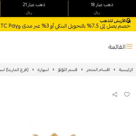
18 ذهب عيار
21 ذهب عيار
ريال
ريال
الأربش للذهب
خصم يصل إلى 7.5% بالتحويل البنكي أو 3% عبر مدى وSTC Pay + خصم بكود **X123** وشحن مجاني للطلبات فوق 1000 ريال
القائمة
الرئيسية
اقسام المتجر
قسم اللؤلؤ
اسوارة
(فرع المارينا) اسواره