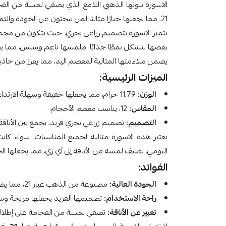
الاسورة بلونها الذهبي اللامع الذي يضفي لمسة من الف
21، مما يجعلها خيارًا مثاليًا لمن يبحثون عن الجودة والتميز.
تتميز الاسورة بتصميم زراعي بحري، حيث تتكون من مجموع
بعضها لتشكل نمطًا جذابًا. ملمسها ناعم وسلس، مما يجعل
يضمن ملاءمتها المثالية لمعصم اليد، مما يعزز من جاذبي
الميزات الرئيسية:
الوزن:
11.79 جرام، مما يجعلها خفيفة وسهلة الارتداء طوال اليوم.
المقاس:
12، يناسب معظم الأحجام.
التصميم:
تصميم زراعي بحري فريد، يجمع بين الأناقة 
تعتبر هذه الاسورة مثالية لجميع المناسبات، سواء كا
اليومي. تضيف لمسة من الأناقة إلى أي زي، مما يجعلها الخيا
الفوائد:
الجودة العالية:
مصنوعة من الذهب عيار 21، مما يضمن لك منتجًا يدوم طويلاً.
راحة الاستخدام:
تصميمها الفريد يجعلها مريحة وسهل
تعبير عن الأناقة:
تضفي لمسة من الفخامة على إطلالتك