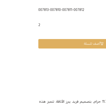
007813-007810-007811-007812
2
أضف للسلة
اكتشفوا **اسورة ذهبية عيار 21** بحجم 12، وزنها 11.79 جرام، بتصميم فريد يبرز الأناقة. تتميز هذه