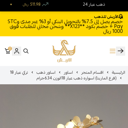
24 ذهب عيار
511.98
ريال
الأربش للذهب
خصم يصل إلى 7.5% بالتحويل البنكي أو 3% عبر مدى وSTC
Pay + خصم بكود **X123** وشحن مجاني للطلبات فوق
1000 ريال
0
الأربش للذهب
الرئيسية
اقسام المتجر
اساور
اساور ذهب
تركي عيار 18
(فرع المارينا) اسواره ذهب عيار 18الوزن 6.34جرام