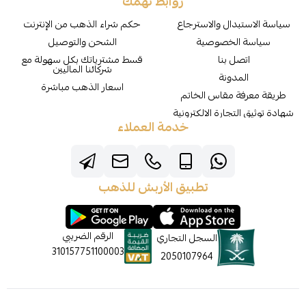
روابط تهمك
سياسة الاستبدال والاسترجاع
حكم شراء الذهب من الإنترنت
سياسة الخصوصية
الشحن والتوصيل
اتصل بنا
قسط مشترياتك بكل سهولة مع
شركائنا الماليين
المدونة
اسعار الذهب مباشرة
طريقة معرفة مقاس الخاتم
شهادة توثيق التجارة الالكترونية
خدمة العملاء
تطبيق الأربش للذهب
الرقم الضريبي
السجل التجاري
310157751100003
2050107964