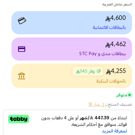
السعر شامل الضريبه
4,600
💳
بالبطاقات الائتمانية
4,462
payment
ببطاقات مدى و STC Pay
4,255
🪙 وفر 345
account_balance
بالحوالات البنكية
متوفر
تصنيف المنتج:
تركي عيار 18