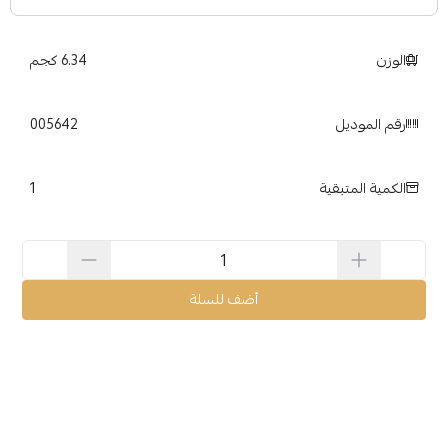
الوزن
6.34 كجم
رقم الموديل
005642
1
الكمية المتبقية
أضف للسلة