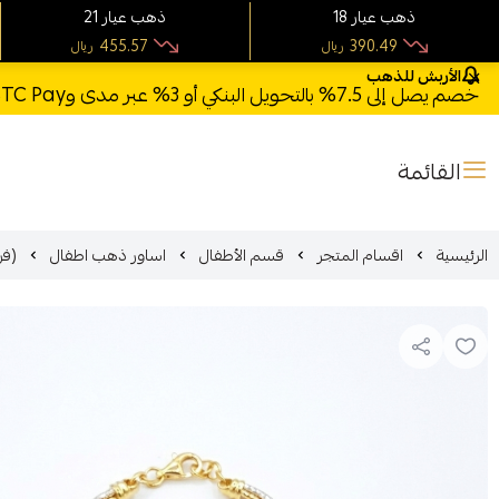
18 ذهب عيار
21 ذهب عيار
455.57
390.49
ريال
ريال
الأربش للذهب
خصم يصل إلى 7.5% بالتحويل البنكي أو 3% عبر مدى وSTC Pay + خصم بكود **X123** وشحن مجاني للطلبات فوق 1000 ريال
القائمة
الرئيسية
اقسام المتجر
قسم الأطفال
اساور ذهب اطفال
(فرع