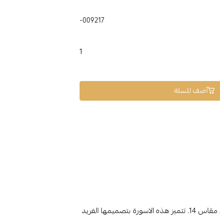
009217-
1
أضف للسلة
وزنها 6.74 جرام، مقاس 14. تتميز هذه الاسورة بتصميمها الفريد