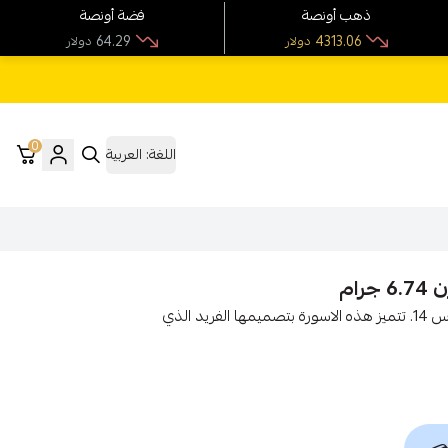
ذهب أونصة
فضة أونصة
64.29
4313.06
دولار
دولار
0
اللغة:
العربية
اكتشفوا الأناقة مع اسورة ذهب عيار 18 وزنها 6.74 جرام، مقاس 14. تتميز هذه الاسورة بتصميمها الفريد الذي