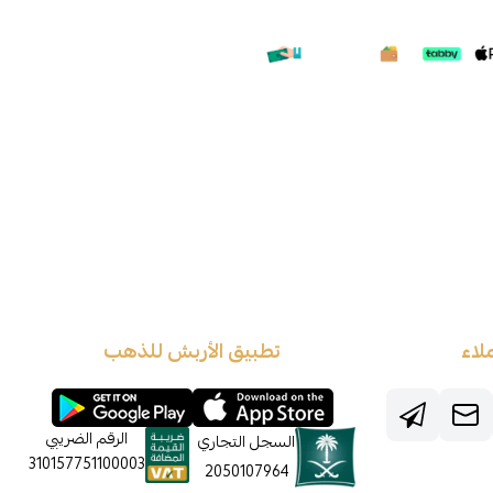
لاء
تطبيق الأربش للذهب
الرقم الضريبي
السجل التجاري
310157751100003
2050107964