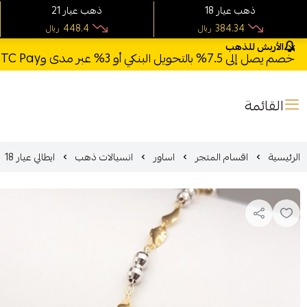
18 ذهب عيار
21 ذهب عيار
448.4
384.34
ريال
ريال
الأربش للذهب
خصم يصل إلى 7.5% بالتحويل البنكي أو 3% عبر مدى وSTC Pay + خصم بكود **X123** وشحن مجاني للطلبات فوق 1000 ريال
القائمة
الرئيسية
اقسام المتجر
اساور
انسيالات ذهب
ايطالي عيار 18