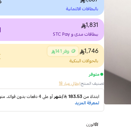

بالبطاقات الائتمانية
1,831
nt
ببطاقات مدى و STC Pay
1,746
🪙 وفر 141
nce
بالحوالات البنكية
متوفر
ايطالي عيار 18
تصنيف المنتج:
الوزن