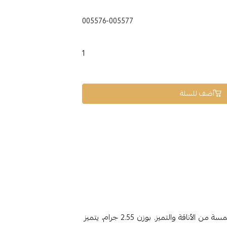
005576-005577
1
أضف للسلة
انسيال ذهب عيار 18 هو الخيار المثالي لمن تبحث عن لمسة من الأناقة والتميز. بوزن 2.55 جرام، يتميز