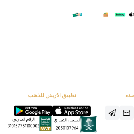
لاء
تطبيق الأربش للذهب
الرقم الضريبي
السجل التجاري
310157751100003
2050107964