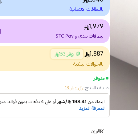

بالبطاقات الائتمانية
1,979
nt
ببطاقات مدى و STC Pay
1,887
🪙 وفر 153
nce
بالحوالات البنكية
متوفر
تركي عيار 18
تصنيف المنتج:
الوزن