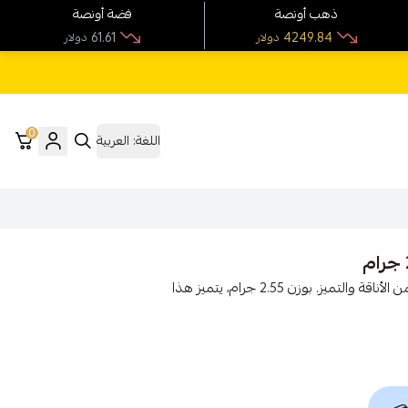
ذهب أونصة
فضة أونصة
61.61
4249.84
دولار
دولار
0
اللغة:
العربية
انسيال ذهب عيار 18 هو الخيار المثالي لمن تبحث عن لمسة من الأناقة والتميز. بوزن 2.55 جرام، يتميز هذا