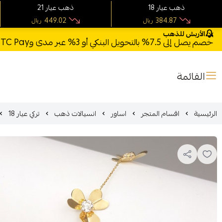
18 ذهب عيار
21 ذهب عيار
449.02
384.87
ريال
ريال
الأربش للذهب
خصم يصل إلى 7.5% بالتحويل البنكي أو 3% عبر مدى وSTC Pay + خصم بكود **X123** وشحن مجاني للطلبات فوق 1000 ريال
القائمة
الرئيسية
اقسام المتجر
اساور
انسيالات ذهب
تركي عيار 18