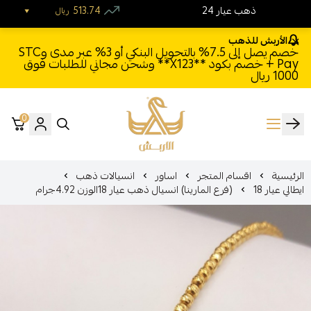
24 ذهب عيار
513.74
ريال
الأربش للذهب
خصم يصل إلى 7.5% بالتحويل البنكي أو 3% عبر مدى وSTC
Pay + خصم بكود **X123** وشحن مجاني للطلبات فوق
1000 ريال
0
الأربش للذهب
الرئيسية
اقسام المتجر
اساور
انسيالات ذهب
ايطالي عيار 18
(فرع المارينا) انسيال ذهب عيار 18الوزن 4.92جرام