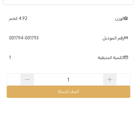
الوزن
4.92 كجم
رقم الموديل
001794-001793
1
الكمية المتبقية
أضف للسلة