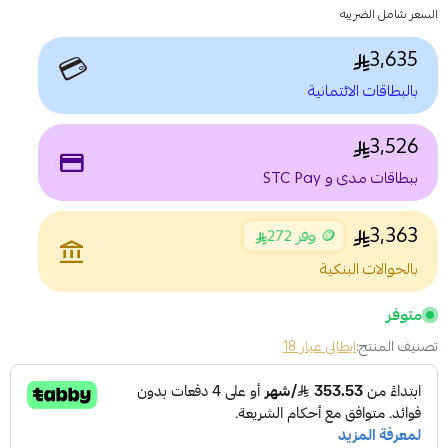
السعر شامل الضريبه
3,635
💳
بالبطاقات الائتمانية
3,526
payment
ببطاقات مدى و STC Pay
3,363
🪙 وفر 272
account_balance
بالحوالات البنكية
متوفر
تصنيف المنتج:
ايطالي عيار 18