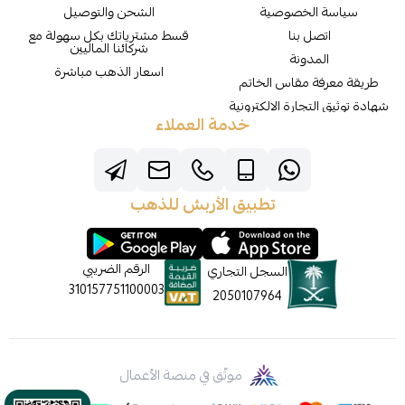
سياسة الخصوصية
الشحن والتوصيل
اتصل بنا
قسط مشترياتك بكل سهولة مع
شركائنا الماليين
المدونة
اسعار الذهب مباشرة
طريقة معرفة مقاس الخاتم
شهادة توثيق التجارة الالكترونية
خدمة العملاء
تطبيق الأربش للذهب
الرقم الضريبي
السجل التجاري
310157751100003
2050107964
موثّق في منصة الأعمال