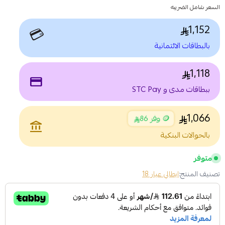
السعر شامل الضريبه
1,152
💳
بالبطاقات الائتمانية
1,118
payment
ببطاقات مدى و STC Pay
1,066
🪙 وفر 86
account_balance
بالحوالات البنكية
متوفر
تصنيف المنتج:
ايطالي عيار 18