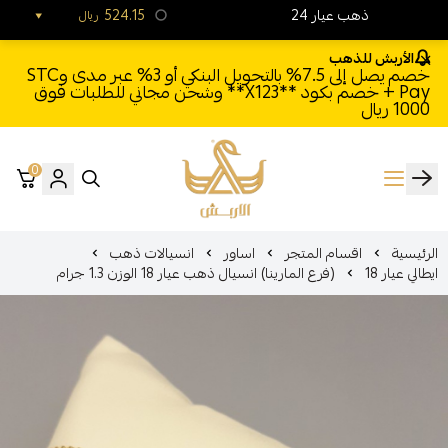
24 ذهب عيار
524.15
ريال
الأربش للذهب
خصم يصل إلى 7.5% بالتحويل البنكي أو 3% عبر مدى وSTC
Pay + خصم بكود **X123** وشحن مجاني للطلبات فوق
1000 ريال
0
الأربش للذهب
الرئيسية
اقسام المتجر
اساور
انسيالات ذهب
ايطالي عيار 18
(فرع المارينا) انسيال ذهب عيار 18 الوزن 1.3 جرام