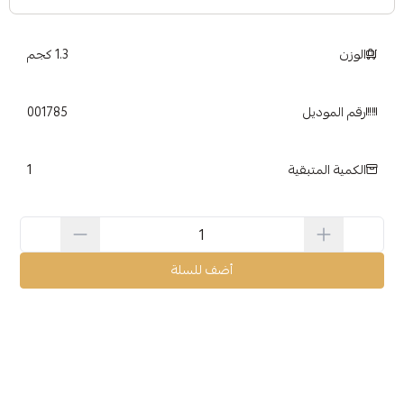
الوزن
1.3 كجم
رقم الموديل
001785
1
الكمية المتبقية
أضف للسلة