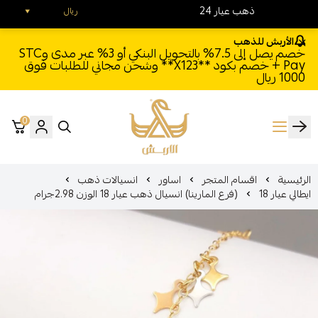
24 ذهب عيار
ريال
الأربش للذهب
خصم يصل إلى 7.5% بالتحويل البنكي أو 3% عبر مدى وSTC
Pay + خصم بكود **X123** وشحن مجاني للطلبات فوق
1000 ريال
0
الأربش للذهب
الرئيسية
اقسام المتجر
اساور
انسيالات ذهب
ايطالي عيار 18
(فرع المارينا) انسيال ذهب عيار 18 الوزن 2.98جرام