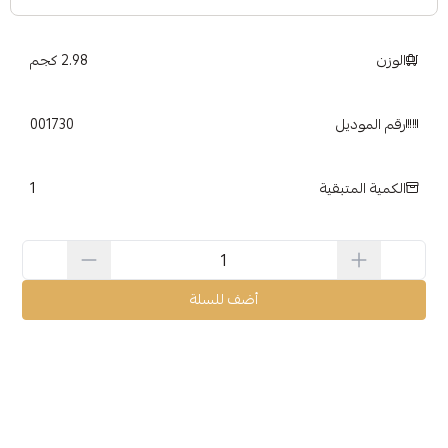
الوزن
2.98 كجم
رقم الموديل
001730
1
الكمية المتبقية
أضف للسلة