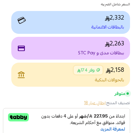
السعر شامل الضريبه
2,332
💳
بالبطاقات الائتمانية
2,263
payment
ببطاقات مدى و STC Pay
2,158
🪙 وفر 174
account_balance
بالحوالات البنكية
متوفر
تصنيف المنتج:
ايطالي عيار 18