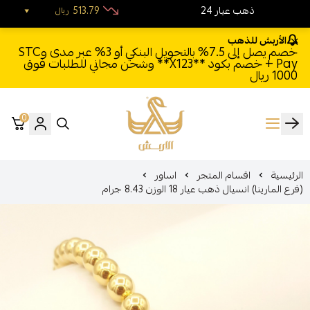
24 ذهب عيار
513.79
ريال
الأربش للذهب
خصم يصل إلى 7.5% بالتحويل البنكي أو 3% عبر مدى وSTC
Pay + خصم بكود **X123** وشحن مجاني للطلبات فوق
1000 ريال
0
الأربش للذهب
الرئيسية
اقسام المتجر
اساور
(فرع المارينا) انسيال ذهب عيار 18 الوزن 8.43 جرام