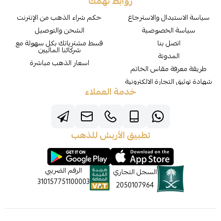
روابط تهمك
سياسة الاستبدال والاسترجاع
حكم شراء الذهب من الإنترنت
سياسة الخصوصية
الشحن والتوصيل
اتصل بنا
قسط مشترياتك بكل سهولة مع
شركائنا الماليين
المدونة
اسعار الذهب مباشرة
طريقة معرفة مقاس الخاتم
شهادة توثيق التجارة الالكترونية
خدمة العملاء
تطبيق الأربش للذهب
الرقم الضريبي
السجل التجاري
310157751100003
2050107964