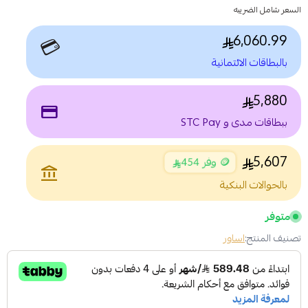
السعر شامل الضريبه
6,060.99
💳
بالبطاقات الائتمانية
5,880
payment
ببطاقات مدى و STC Pay
5,607
🪙 وفر 454
account_balance
بالحوالات البنكية
متوفر
تصنيف المنتج:
اساور