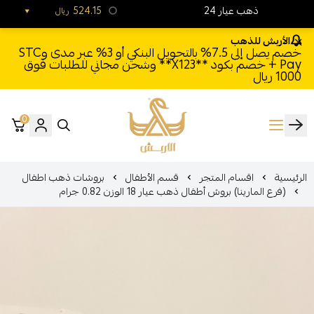
24 ذهب عيار
524.15
ريال
الأربش للذهب
خصم يصل إلى 7.5% بالتحويل البنكي أو 3% عبر مدى وSTC
Pay + خصم بكود **X123** وشحن مجاني للطلبات فوق
1000 ريال
0
الأربش للذهب
الرئيسية
اقسام المتجر
قسم الأطفال
بروشات ذهب اطفال
(فرع المارينا) بروش أطفال ذهب عيار 18 الوزن 0.82 جرام