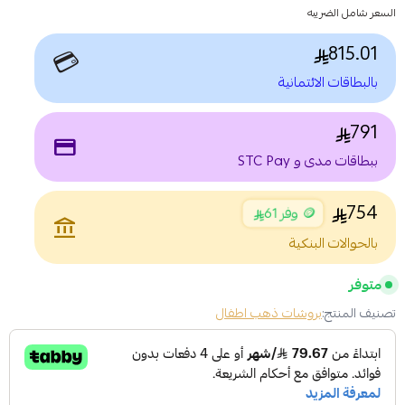
السعر شامل الضريبه
815.01
💳
بالبطاقات الائتمانية
791
payment
ببطاقات مدى و STC Pay
754
🪙 وفر 61
account_balance
بالحوالات البنكية
متوفر
تصنيف المنتج:
بروشات ذهب اطفال