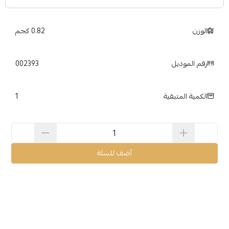
الوزن
0.82 كجم
رقم الموديل
002393
1
الكمية المتبقية
أضف للسلة