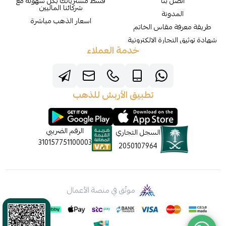
اتصل بنا
قسط مشترياتك بكل سهولة مع
شركائنا الماليين
المدونة
اسعار الذهب مباشرة
طريقة معرفة مقاس الخاتم
شهادة توثيق التجارة الالكترونية
خدمة العملاء
تطبيق الأربش للذهب
الرقم الضريبي
السجل التجاري
310157751100003
2050107964
موثّق في منصة الأعمال