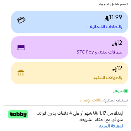
السعر شامل الضريبه
11.99
💳
بالبطاقات الائتمانية
12
payment
ببطاقات مدى و STC Pay
12
account_balance
بالحوالات البنكية
متوفر
تصنيف المنتج:
بطاقات الإهداء