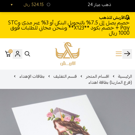
24 ذهب عيار
524.15
ريال
الأربش للذهب
خصم يصل إلى 7.5% بالتحويل البنكي أو 3% عبر مدى وSTC
Pay + خصم بكود **X123** وشحن مجاني للطلبات فوق
1000 ريال
0
الأربش للذهب
الرئيسية
اقسام المتجر
قسم التغليف
بطاقات الإهداء
(فرع المارينا) بطاقة اهداء