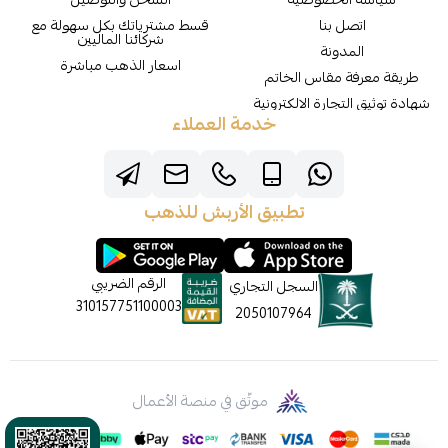
اتصل بنا
قسط مشترياتك بكل سهولة مع
شركائنا الماليين
المدونة
اسعار الذهب مباشرة
طريقة معرفة مقاس الخاتم
شهادة توثيق التجارة الالكترونية
خدمة العملاء
تطبيق الأربش للذهب
الرقم الضريبي
السجل التجاري
310157751100003
2050107964
موثّق في منصة الأعمال