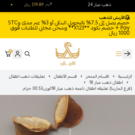
24 ذهب عيار
519.89
ريال
الأربش للذهب
خصم يصل إلى 7.5% بالتحويل البنكي أو 3% عبر مدى وSTC
Pay + خصم بكود **X123** وشحن مجاني للطلبات فوق
1000 ريال
0
الأربش للذهب
الرئيسية
اقسام المتجر
قسم الأطفال
تعليقات ذهب اطفال
اطفال ذهب عيار 18
(فرع المارينا) تعليقه اطفال ناعمه ذهب عيار 18الوزن00.53 جرام