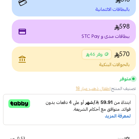
💳
بالبطاقات الائتمانية
598
payment
ببطاقات مدى و STC Pay
570
🪙 وفر 46
account_balance
بالحوالات البنكية
متوفر
تصنيف المنتج:
اطفال ذهب عيار 18
الوزن
0.53 جم