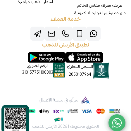
اسعار الذهب مباشرة
طريقة معرفة مقاس الخاتم
شهادة توثيق التجارة الالكترونية
خدمة العملاء
تطبيق الأربش للذهب
الرقم الضريبي
السجل التجاري
310157751100003
2050107964
موثّق في منصة الأعمال
الحقوق محفوظة | 2026
الأربش للذهب