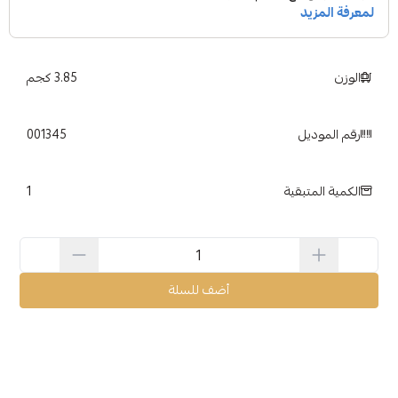
الوزن
3.85 كجم
رقم الموديل
001345
1
الكمية المتبقية
أضف للسلة