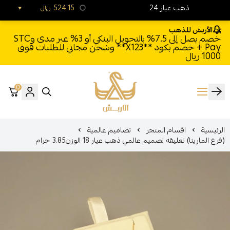
24 ذهب عيار
524.15
ريال
الأربش للذهب
خصم يصل إلى 7.5% بالتحويل البنكي أو 3% عبر مدى وSTC
Pay + خصم بكود **X123** وشحن مجاني للطلبات فوق
1000 ريال
0
الأربش للذهب
الرئيسية
اقسام المتجر
تصاميم عالمية
(فرع المارينا) تعليقه تصميم عالمي ذهب عيار 18 الوزن3.85 جرام