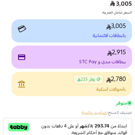
3,005
السعر شامل الضريبه
3,005
💳
بالبطاقات الائتمانية
2,915
payment
ببطاقات مدى و STC Pay
2,780
🪙 وفر 225
account_balance
بالحوالات البنكية
متوفر
تصنيف المنتج:
تصاميم عالمية