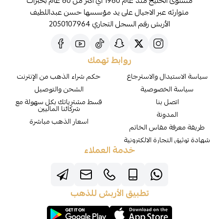
مستوى الخليج منذ عام 1960 اي اكثر من 60 عام بخبرات
متوارثه عبر الاجيال على يد مؤسسها حسن عبداللطيف
الأربش رقم السجل التجاري 2050107964
روابط تهمك
سياسة الاستبدال والاسترجاع
حكم شراء الذهب من الإنترنت
سياسة الخصوصية
الشحن والتوصيل
اتصل بنا
قسط مشترياتك بكل سهولة مع
شركائنا الماليين
المدونة
اسعار الذهب مباشرة
طريقة معرفة مقاس الخاتم
شهادة توثيق التجارة الالكترونية
خدمة العملاء
تطبيق الأربش للذهب