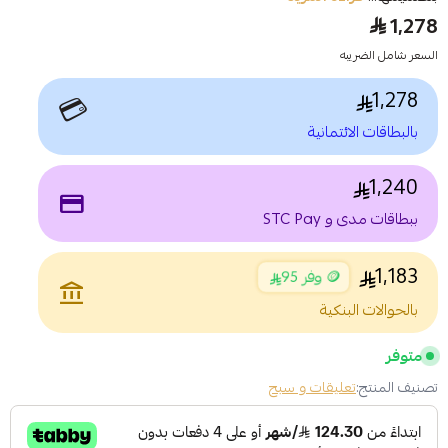
1,278
السعر شامل الضريبه
1,278
💳
بالبطاقات الائتمانية
1,240
payment
ببطاقات مدى و STC Pay
1,183
🪙 وفر 95
account_balance
بالحوالات البنكية
متوفر
تصنيف المنتج:
تعليقات و سبح