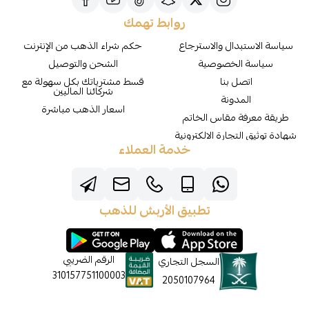
روابط تهمك
سياسة الاستبدال والاسترجاع
حكم شراء الذهب من الإنترنت
سياسة الخصوصية
الشحن والتوصيل
اتصل بنا
قسط مشترياتك بكل سهولة مع
شركائنا الماليين
المدونة
اسعار الذهب مباشرة
طريقة معرفة مقاس الخاتم
شهادة توثيق التجارة الالكترونية
خدمة العملاء
تطبيق الأربش للذهب
الرقم الضريبي
السجل التجاري
310157751100003
2050107964