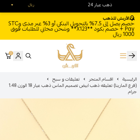
24 ذهب عيار
ريال
الأربش للذهب
خصم يصل إلى 7.5% بالتحويل البنكي أو 3% عبر مدى وSTC
Pay + خصم بكود **X123** وشحن مجاني للطلبات فوق
1000 ريال
0
الأربش للذهب
الرئيسية
اقسام المتجر
تعليقات و سبح
(فرع المارينا) تعليقه ذهب ابيض تصميم الماس ذهب عيار 18 الوزن 1.48
جرام