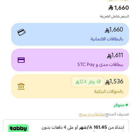
1,660
السعر شامل الضريبه
1,660
💳
بالبطاقات الائتمانية
1,611
payment
ببطاقات مدى و STC Pay
1,536
🪙 وفر 124
account_balance
بالحوالات البنكية
متوفر
تصنيف المنتج:
تعليقات و سبح