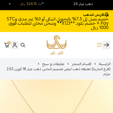
24 ذهب عيار
524.13
ريال
الأربش للذهب
خصم يصل إلى 7.5% بالتحويل البنكي أو 3% عبر مدى وSTC
Pay + خصم بكود **X123** وشحن مجاني للطلبات فوق
1000 ريال
0
الأربش للذهب
الرئيسية
اقسام المتجر
تعليقات و سبح
(فرع المارينا) تعليقه ذهب ابيض تصميم الماس ذهب عيار 18 الوزن 2.02
جرام