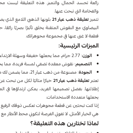
رائعة تجسد الجمال والتميز. هذه التعليقة ليست مج
والفخامة التي تبحث عنها.
تتميز
تعليقة ذهب عيار 21
بلونها الذهبي اللامع الذي ي
البيضاوي مع النقوش المتقنة يخلق تأثيرًا بصريًا رائع
قطعة لا غنى عنها في مجموعة مجوهراتك.
الميزات الرئيسية:
الوزن
: 2.77 جرام، مما يجعلها خفيفة وسهلة الارتداء طوال اليوم.
التصميم
: نقوش معقدة تضفي لمسة فريدة، مما يجعل
الجودة
: مصنوعة من ذهب عيار 21، مما يضمن لك متانة وديمومة عالية.
تعتبر
تعليقة ذهب عيار 21
خيارًا مثاليًا لكل من تبحث ع
إطلالتها. بفضل تصميمها الفريد، يمكن ارتداؤها في الم
يجعلها متعددة الاستخدامات.
إذا كنت تبحثين عن قطعة مجوهرات تعكس ذوقك الرفيع وت
هي الخيار الأمثل. لا تفوتي الفرصة لتكوني محط الأنظار مع ه
لماذا تختارين هذه التعليقة؟