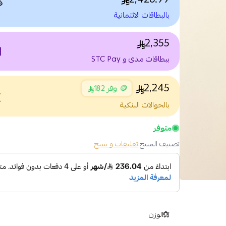

بالبطاقات الائتمانية
2,355
nt
ببطاقات مدى و STC Pay
2,245
🪙 وفر 182
nce
بالحوالات البنكية
متوفر
تعليقات و سبح
تصنيف المنتج:
الوزن