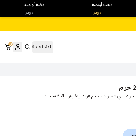
ذهب أونصة
فضة أونصة
دولار
دولار
0
اللغة:
العربية
اكتشف أناقة تعليقة ذهب عيار 21 مع (فرع المارينا)، وزن 2.77 جرام، التي تتميز بتصميم فريد ونقوش رائعة تجسد