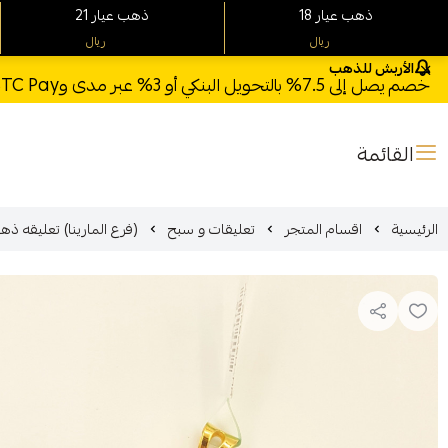
18 ذهب عيار
21 ذهب عيار
ريال
ريال
الأربش للذهب
خصم يصل إلى 7.5% بالتحويل البنكي أو 3% عبر مدى وSTC Pay + خصم بكود **X123** وشحن مجاني للطلبات فوق 1000 ريال
القائمة
الرئيسية
اقسام المتجر
تعليقات و سبح
(فرع المارينا) تعليقه ذهب عيار 21 الوز