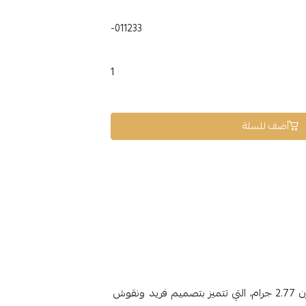
011233-
1
أضف للسلة
مع (فرع المارينا)، وزن 2.77 جرام، التي تتميز بتصميم فريد ونقوش