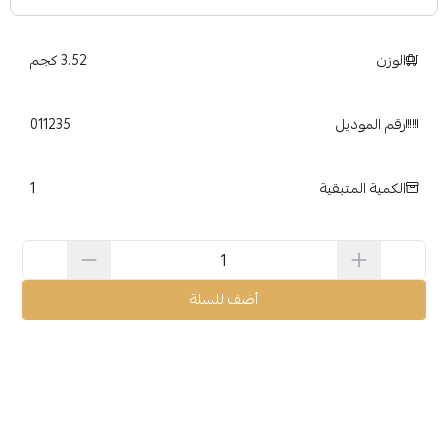
الوزن
3.52 كجم
رقم الموديل
011235
1
الكمية المتبقية
أضف للسلة