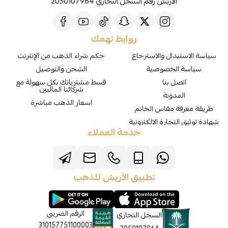
الأربش رقم السجل التجاري 2050107964
روابط تهمك
سياسة الاستبدال والاسترجاع
حكم شراء الذهب من الإنترنت
سياسة الخصوصية
الشحن والتوصيل
اتصل بنا
قسط مشترياتك بكل سهولة مع
شركائنا الماليين
المدونة
اسعار الذهب مباشرة
طريقة معرفة مقاس الخاتم
شهادة توثيق التجارة الالكترونية
خدمة العملاء
تطبيق الأربش للذهب
الرقم الضريبي
السجل التجاري
310157751100003