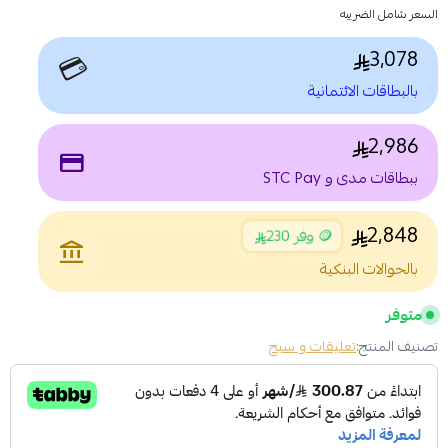
السعر شامل الضريبه
3,078
💳
بالبطاقات الائتمانية
2,986
payment
ببطاقات مدى و STC Pay
2,848
🪙 وفر 230
account_balance
بالحوالات البنكية
متوفر
تصنيف المنتج:
تعليقات و سبح