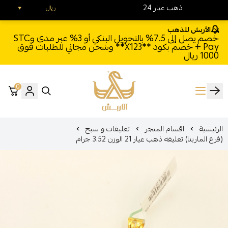
24 ذهب عيار
ريال
الأربش للذهب
خصم يصل إلى 7.5% بالتحويل البنكي أو 3% عبر مدى وSTC
Pay + خصم بكود **X123** وشحن مجاني للطلبات فوق
1000 ريال
0
الأربش للذهب
الرئيسية
اقسام المتجر
تعليقات و سبح
(فرع المارينا) تعليقه ذهب عيار 21 الوزن 3.52 جرام