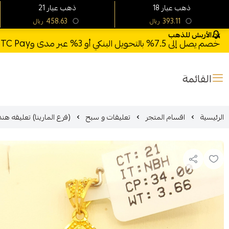
18 ذهب عيار
21 ذهب عيار
458.63
393.11
ريال
ريال
الأربش للذهب
خصم يصل إلى 7.5% بالتحويل البنكي أو 3% عبر مدى وSTC Pay + خصم بكود **X123** وشحن مجاني للطلبات فوق 1000 ريال
القائمة
الرئيسية
اقسام المتجر
تعليقات و سبح
(فرع المارينا) تعليقه هنديه ذهب عيا