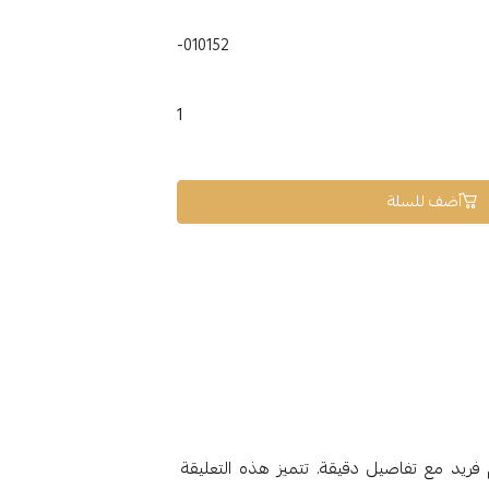
010152-
1
أضف للسلة
21 وزنها 3.66 جرام، تصميم فريد مع تفاصيل دقيقة. تتميز هذه التعليقة