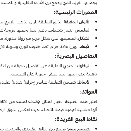
بجمالها الفريد الذي يجمع بين الأناقة التقليدية واللمسة 
المميزات الرئيسية:
الألوان الدقيقة
: تتألق التعليقة بلون الذهب اللامع، 
الملمس
: تتميز بتشطيب ناعم، مما يجعلها مريحة عند 
الشكل
: تصميمها على شكل مربع مع زوايا مدورة، مما ي
الأبعاد
: بوزن 3.66 جرام، تعد خفيفة الوزن وسهلة الارتداء طوال اليوم.
التفاصيل البصرية:
الزخارف
: تحتوي التعليقة على تفاصيل دقيقة من النقوش
ذهبية تتدلى منها، مما يضفي حيوية على التصميم.
الأنماط
: تتضمن التعليقة عناصر زخرفية هندية تقليدية،
الفوائد:
تعتبر هذه التعليقة الخيار المثالي لإضافة لمسة من الأناق
أنها مناسبة كهدية قيمة للأحباء، حيث تعكس الذوق الرفيع
نقاط البيع الفريدة:
تصميم مميز
: يجمع بين الطابع التقليدي والحديث، م