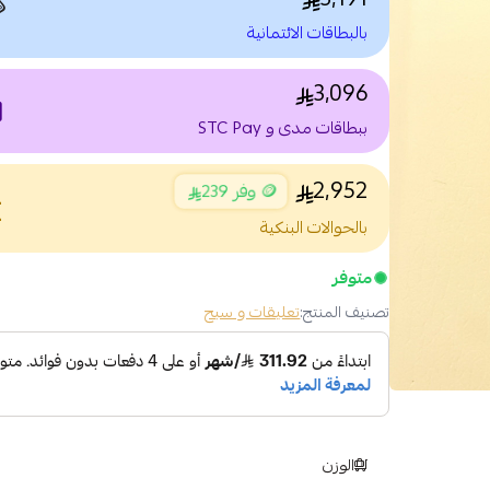

بالبطاقات الائتمانية
3,096
nt
ببطاقات مدى و STC Pay
2,952
🪙 وفر 239
nce
بالحوالات البنكية
متوفر
تعليقات و سبح
تصنيف المنتج:
الوزن