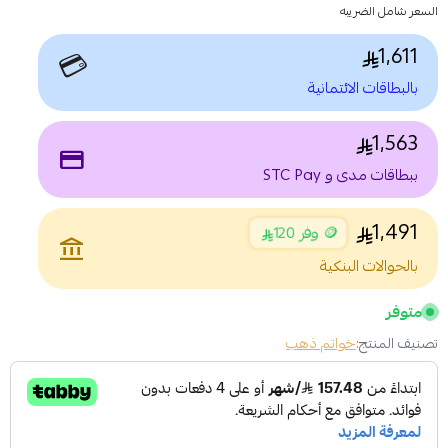
السعر شامل الضريبه
1,611
💳
بالبطاقات الائتمانية
1,563
payment
ببطاقات مدى و STC Pay
1,491
🪙 وفر 120
account_balance
بالحوالات البنكية
متوفر
تصنيف المنتج:
خواتم ذهب