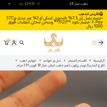
24 ذهب عيار
524.15
ريال
الأربش للذهب
خصم يصل إلى 7.5% بالتحويل البنكي أو 3% عبر مدى وSTC
Pay + خصم بكود **X123** وشحن مجاني للطلبات فوق
1000 ريال
0
الأربش للذهب
الرئيسية
اقسام المتجر
دبل و خواتم
خواتم ذهب
(فرع المارينا) توينر زركون ناعم ذهب ابيض عيار 18 الوزن 1.91جرام