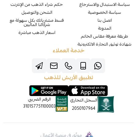
سياسة الاستبدال والاسترجاع
حكم شراء الذهب من الإنترنت
سياسة الخصوصية
الشحن والتوصيل
اتصل بنا
قسط مشترياتك بكل سهولة مع
شركائنا الماليين
المدونة
اسعار الذهب مباشرة
طريقة معرفة مقاس الخاتم
شهادة توثيق التجارة الالكترونية
خدمة العملاء
تطبيق الأربش للذهب
الرقم الضريبي
السجل التجاري
310157751100003
2050107964
موثّق في منصة الأعمال