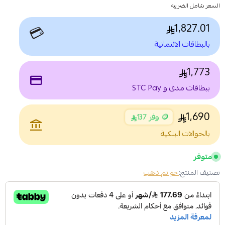
السعر شامل الضريبه
1,827.01
💳
بالبطاقات الائتمانية
1,773
payment
ببطاقات مدى و STC Pay
1,690
🪙 وفر 137
account_balance
بالحوالات البنكية
متوفر
تصنيف المنتج:
خواتم ذهب