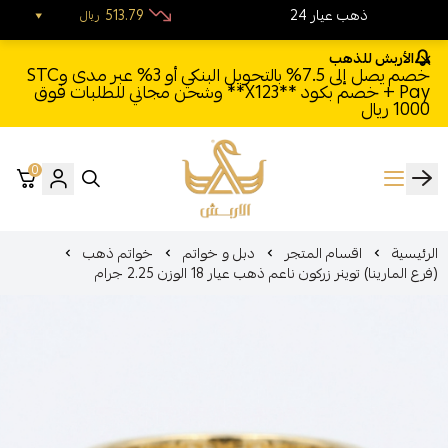
24 ذهب عيار
513.79
ريال
الأربش للذهب
خصم يصل إلى 7.5% بالتحويل البنكي أو 3% عبر مدى وSTC
Pay + خصم بكود **X123** وشحن مجاني للطلبات فوق
1000 ريال
0
الأربش للذهب
الرئيسية
اقسام المتجر
دبل و خواتم
خواتم ذهب
(فرع المارينا) توينر زركون ناعم ذهب عيار 18 الوزن 2.25 جرام