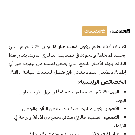
التفاصيل
التقييمات
اكتشف أناقة
خاتم زركون ذهب عيار 18
بوزن 2.25 جرام، الذي
يجسد الفخامة والجودة في تصميمه الماليزي الفريد. يتميز هذا
الخاتم بلونه الأصفر اللامع، الذي يضفي لمسة من البهجة على أي
إطلالة، ويعكس الضوء بشكل رائع بفضل اللمسات النهائية الراقية.
الخصائص الرئيسية:
الوزن
: 2.25 جرام، مما يجعله خفيفًا وسهل الارتداء طوال
اليوم.
الأحجار
: زركون متلألئ، يضيف لمسة من التألق والجمال.
التصميم
: تصميم ماليزي مبتكر، يجمع بين الأناقة والراحة في
الارتداء.
عيار الذهب
: 18، مما يضمن لك جودة عالية ومتانة.