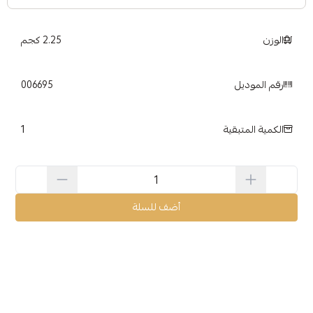
الوزن
2.25 كجم
رقم الموديل
006695
1
الكمية المتبقية
أضف للسلة