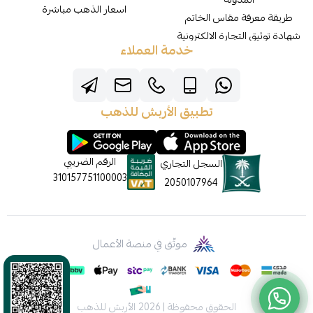
اسعار الذهب مباشرة
طريقة معرفة مقاس الخاتم
شهادة توثيق التجارة الالكترونية
خدمة العملاء
تطبيق الأربش للذهب
الرقم الضريبي
السجل التجاري
310157751100003
2050107964
موثّق في منصة الأعمال
الحقوق محفوظة | 2026
الأربش للذهب