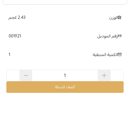
الوزن
2.43 كجم
رقم الموديل
001921
1
الكمية المتبقية
أضف للسلة