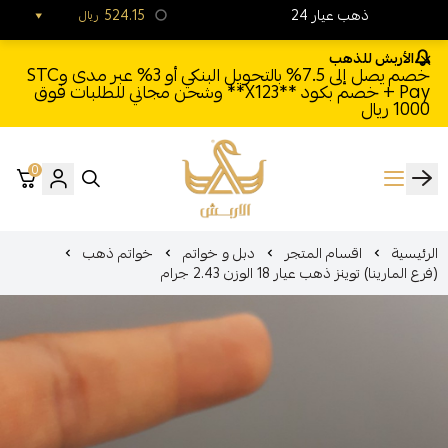
24 ذهب عيار
524.15
ريال
الأربش للذهب
خصم يصل إلى 7.5% بالتحويل البنكي أو 3% عبر مدى وSTC
Pay + خصم بكود **X123** وشحن مجاني للطلبات فوق
1000 ريال
0
الأربش للذهب
الرئيسية
اقسام المتجر
دبل و خواتم
خواتم ذهب
(فرع المارينا) توينز ذهب عيار 18 الوزن 2.43 جرام