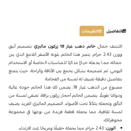
التفاصيل
التقييمات
اكتشف جمال
خاتم ذهب عيار 18 زركون ماليزي
بتصميم أنيق
ووزن 2.43 جرام. يتميز هذا الخاتم بلونه الأصفر اللامع الذي يبرز
جماله، مما يجعله خيارًا مثاليًا للمناسبات الخاصة أو الاستخدام
اليومي. تم تصميمه بشكل يجمع بين الأناقة والراحة، حيث يتمتع
بتفاصيل دقيقة تضيف له لمسة من الفخامة.
مصنوع من الذهب عيار 18، يضمن لك هذا الخاتم جودة عالية
ودوامًا طويلًا. يتضمن الخاتم أحجار زركون براقة، تضفي لمسة من
التألق وتجعله يتلألأ تحت الأضواء. التصميم الماليزي الفريد يضيف
لمسة ثقافية، مما يجعله قطعة فريدة من نوعها في مجموعة
مجوهراتك.
الوزن:
2.43 جرام، مما يجعله خفيفًا ومريحًا عند الارتداء.