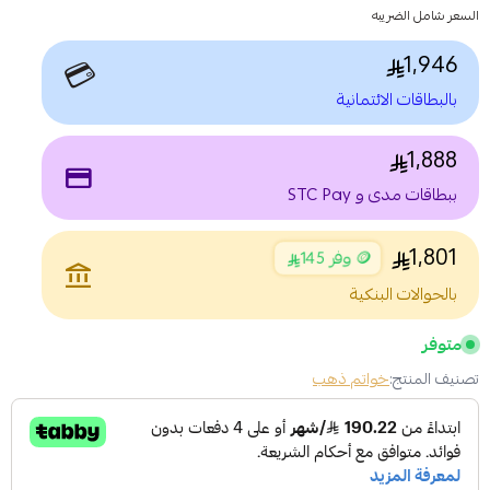
السعر شامل الضريبه
1,946
💳
بالبطاقات الائتمانية
1,888
payment
ببطاقات مدى و STC Pay
1,801
🪙 وفر 145
account_balance
بالحوالات البنكية
متوفر
تصنيف المنتج:
خواتم ذهب