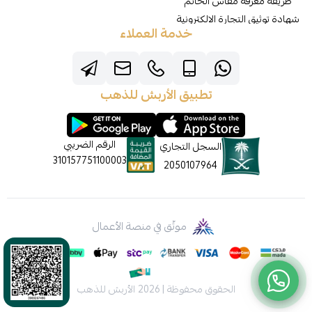
طريقة معرفة مقاس الخاتم
شهادة توثيق التجارة الالكترونية
خدمة العملاء
تطبيق الأربش للذهب
الرقم الضريبي
السجل التجاري
310157751100003
2050107964
موثّق في منصة الأعمال
الحقوق محفوظة | 2026
الأربش للذهب