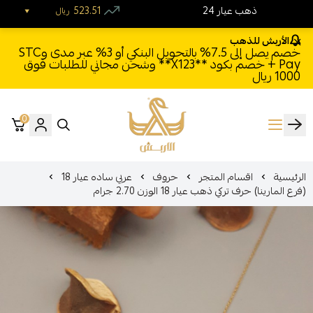
24 ذهب عيار
523.51
ريال
الأربش للذهب
خصم يصل إلى 7.5% بالتحويل البنكي أو 3% عبر مدى وSTC
Pay + خصم بكود **X123** وشحن مجاني للطلبات فوق
1000 ريال
0
الأربش للذهب
الرئيسية
اقسام المتجر
حروف
عربي ساده عيار 18
(فرع المارينا) حرف تركي ذهب عيار 18 الوزن 2.70 جرام