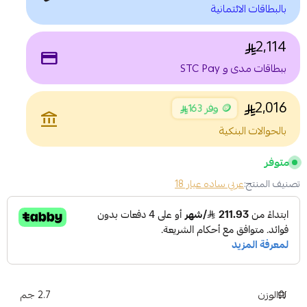
بالبطاقات الائتمانية
2,114
payment
ببطاقات مدى و STC Pay
2,016
🪙 وفر 163
account_balance
بالحوالات البنكية
متوفر
تصنيف المنتج:
عربي ساده عيار 18
الوزن
2.7 جم