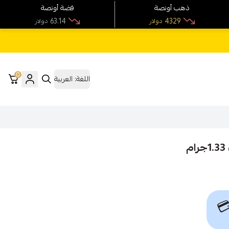
فضة أونصة
ذهب أونصة
63.14
4329
دولار
دولار
0
العربية
اللغة:
