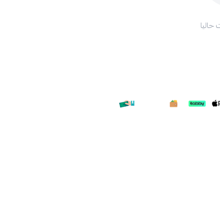
 حاليا