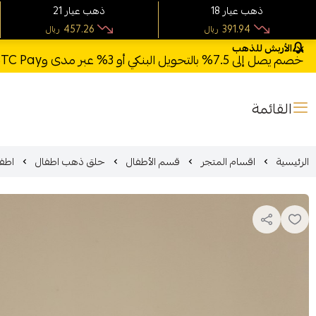
18 ذهب عيار
21 ذهب عيار
457.26
391.94
ريال
ريال
الأربش للذهب
خصم يصل إلى 7.5% بالتحويل البنكي أو 3% عبر مدى وSTC Pay + خصم بكود **X123** وشحن مجاني للطلبات فوق 1000 ريال
القائمة
الرئيسية
اقسام المتجر
قسم الأطفال
حلق ذهب اطفال
اطفا