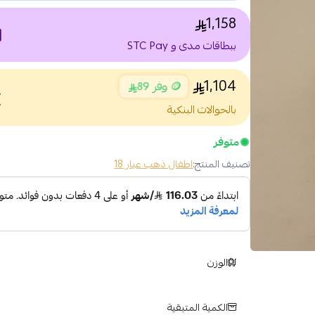
1,158
nt
ببطاقات مدى و STC Pay
1,104
🪙 وفر 89
nce
بالحوالات البنكية
متوفر
تصنيف المنتج:
اطفال ذهب عيار 18
الوزن
الكمية المتبقية