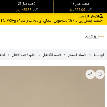
18 ذهب عيار
21 ذهب عيار
451.55
387.05
ريال
ريال
الأربش للذهب
خصم يصل إلى 7.5% بالتحويل البنكي أو 3% عبر مدى وSTC Pay + خصم بكود **X123** وشحن مجاني للطلبات فوق 1000 ريال
القائمة
الرئيسية
اقسام المتجر
قسم الأطفال
حلق ذهب اطفال
اطفا