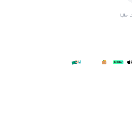
 حاليا