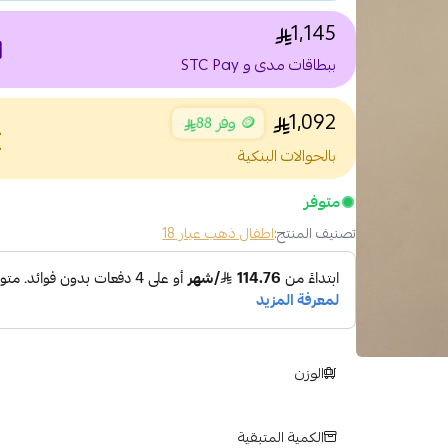
1,145
nt
ببطاقات مدى و STC Pay
1,092
🪙 وفر 88
nce
بالحوالات البنكية
متوفر
تصنيف المنتج:
اطفال ذهب عيار 18
الوزن
الكمية المتبقية