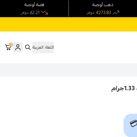
فضة أونصة
ذهب أونصة
62.21
4273.83
دولار
دولار
0
العربية
اللغة:
