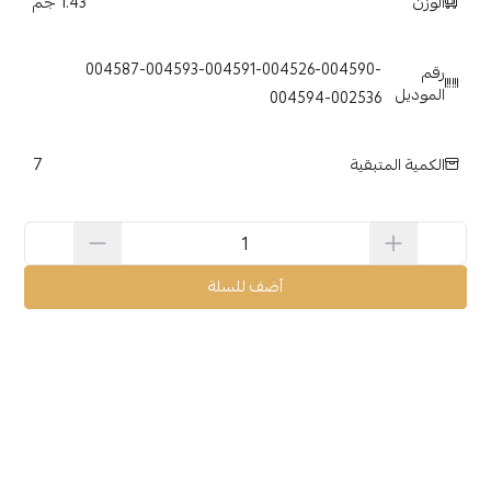
الوزن
1.43 جم
004587-004593-004591-004526-004590-
رقم
الموديل
004594-002536
7
الكمية المتبقية
أضف للسلة