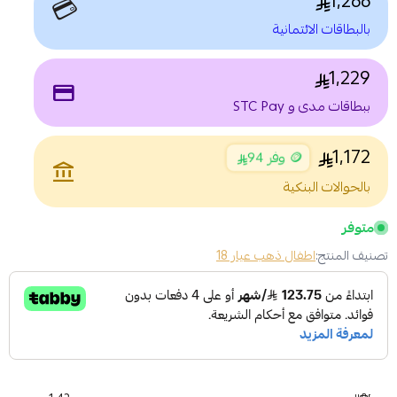
1,266
💳
بالبطاقات الائتمانية
1,229
payment
ببطاقات مدى و STC Pay
1,172
🪙 وفر 94
account_balance
بالحوالات البنكية
متوفر
تصنيف المنتج:
اطفال ذهب عيار 18