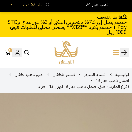
24 ذهب عيار
524.15
ريال
الأربش للذهب
خصم يصل إلى 7.5% بالتحويل البنكي أو 3% عبر مدى وSTC
Pay + خصم بكود **X123** وشحن مجاني للطلبات فوق
1000 ريال
0
الأربش للذهب
الرئيسية
اقسام المتجر
قسم الأطفال
حلق ذهب اطفال
اطفال ذهب عيار 18
(فرع المارينا) حلق اطفال ذهب عيار 18 الوزن 1.43جرام