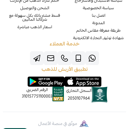
سياسة الاستبدال والاسترجاع
حكم شراء الذهب من الإنترنت
سياسة الخصوصية
الشحن والتوصيل
اتصل بنا
قسط مشترياتك بكل سهولة مع
شركائنا الماليين
المدونة
اسعار الذهب مباشرة
طريقة معرفة مقاس الخاتم
شهادة توثيق التجارة الالكترونية
خدمة العملاء
تطبيق الأربش للذهب
الرقم الضريبي
السجل التجاري
310157751100003
2050107964
موثّق في منصة الأعمال