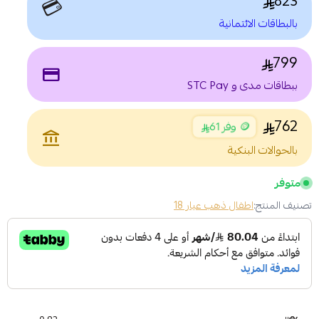
823
💳
بالبطاقات الائتمانية
799
payment
ببطاقات مدى و STC Pay
762
🪙 وفر 61
account_balance
بالحوالات البنكية
متوفر
تصنيف المنتج:
اطفال ذهب عيار 18