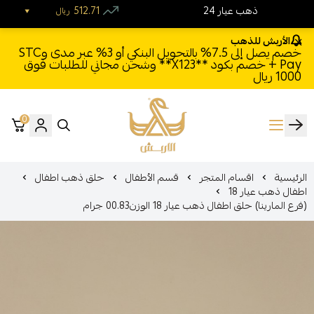
24 ذهب عيار
512.71
ريال
الأربش للذهب
خصم يصل إلى 7.5% بالتحويل البنكي أو 3% عبر مدى وSTC
Pay + خصم بكود **X123** وشحن مجاني للطلبات فوق
1000 ريال
0
الأربش للذهب
الرئيسية
اقسام المتجر
قسم الأطفال
حلق ذهب اطفال
اطفال ذهب عيار 18
(فرع المارينا) حلق اطفال ذهب عيار 18 الوزن00.83 جرام