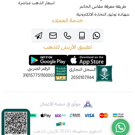
اسعار الذهب مباشرة
طريقة معرفة مقاس الخاتم
شهادة توثيق التجارة الالكترونية
خدمة العملاء
تطبيق الأربش للذهب
الرقم الضريبي
السجل التجاري
310157751100003
2050107964
موثّق في منصة الأعمال
الحقوق محفوظة | 2026
الأربش للذهب