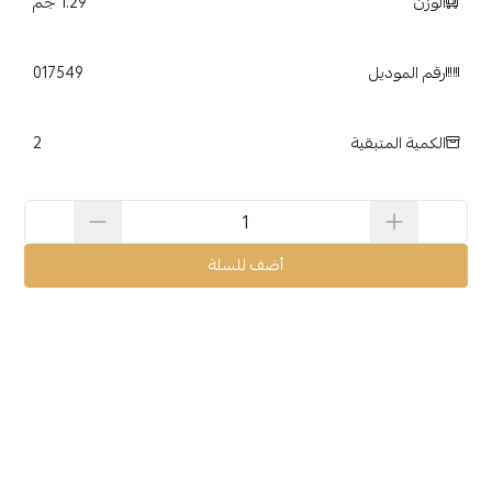
الوزن
1.29 جم
رقم الموديل
017549
2
الكمية المتبقية
أضف للسلة