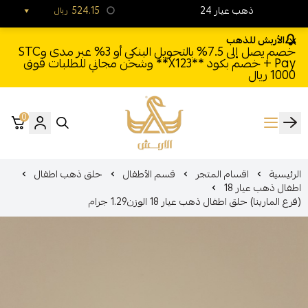
24 ذهب عيار
524.15
ريال
الأربش للذهب
خصم يصل إلى 7.5% بالتحويل البنكي أو 3% عبر مدى وSTC
Pay + خصم بكود **X123** وشحن مجاني للطلبات فوق
1000 ريال
0
الأربش للذهب
الرئيسية
اقسام المتجر
قسم الأطفال
حلق ذهب اطفال
اطفال ذهب عيار 18
(فرع المارينا) حلق اطفال ذهب عيار 18 الوزن1.29 جرام