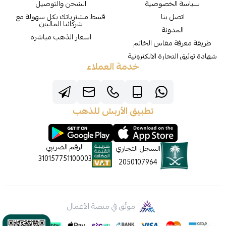
سياسة الخصوصية
الشحن والتوصيل
اتصل بنا
قسط مشترياتك بكل سهولة مع
شركائنا الماليين
المدونة
اسعار الذهب مباشرة
طريقة معرفة مقاس الخاتم
شهادة توثيق التجارة الالكترونية
خدمة العملاء
تطبيق الأربش للذهب
الرقم الضريبي
السجل التجاري
310157751100003
2050107964
موثّق في منصة الأعمال