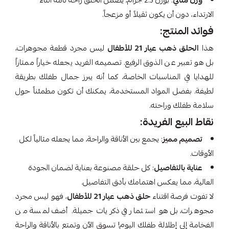
وزن مثالي
: بوزن 2.3 جرام، يضمن الحلق راحة تامة أثناء
الارتداء، دون أن يكون ثقيلاً أو مزعجاً.
فوائد المنتج:
هذا
الحلق ذهب عيار 21 للأطفال
ليس مجرد قطعة مجوهرات،
بل هو تعبير عن الذوق الرفيع. تصميمه الفريد يجعله خياراً ممتازاً
للهدايا في المناسبات الخاصة، كما أنه يبرز جمال طفلك بطريقة
لطيفة. بفضل المواد المستخدمة، يمكنك أن تكون مطمئناً حول
سلامة طفلك وراحته.
نقاط البيع الفريدة:
تصميم مميز
: يجمع بين الأناقة والراحة، مما يجعله مثالياً لكل
الأوقات.
عناية بالتفاصيل
: كل حلقة مصنوعة بعناية لضمان الجودة
العالية، مما يعكس اهتمامك بأدق التفاصيل.
لا تفوت فرصة اقتناء
حلق ذهب عيار 21 للأطفال
، فهو ليس مجرد
مجوهرات، بل هو استثمار في ذكريات جميلة. أضف لمسة من
الفخامة إلى إطلالة طفلك اليوم! تسوق الآن وتمتع بالأناقة والراحة