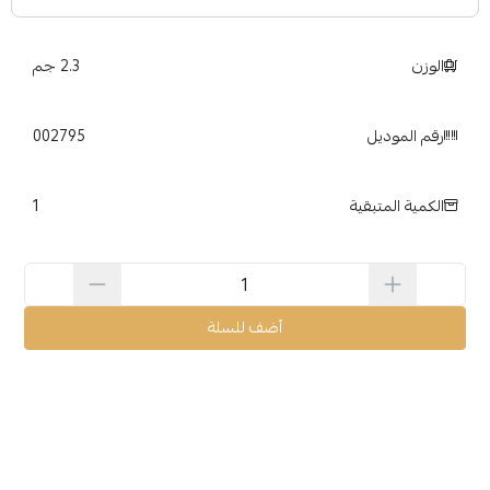
الوزن
2.3 جم
رقم الموديل
002795
1
الكمية المتبقية
أضف للسلة