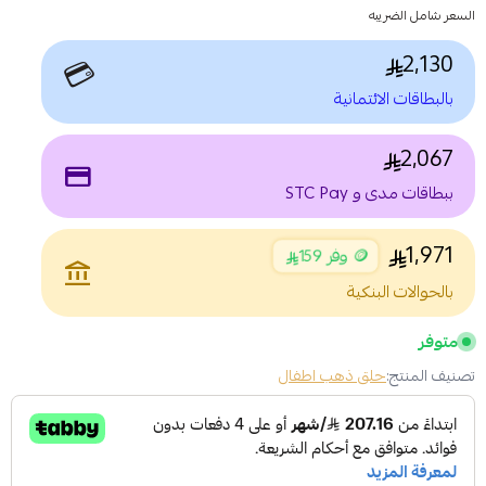
السعر شامل الضريبه
2,130
💳
بالبطاقات الائتمانية
2,067
payment
ببطاقات مدى و STC Pay
1,971
🪙 وفر 159
account_balance
بالحوالات البنكية
متوفر
تصنيف المنتج:
حلق ذهب اطفال