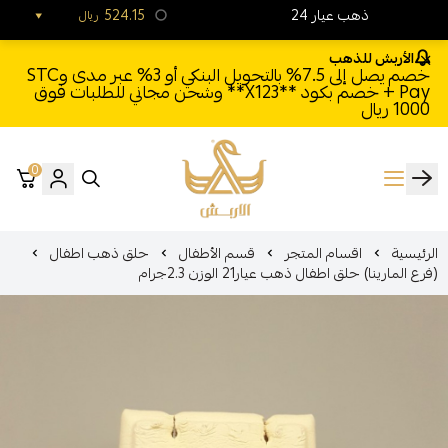
24 ذهب عيار
524.15
ريال
الأربش للذهب
خصم يصل إلى 7.5% بالتحويل البنكي أو 3% عبر مدى وSTC
Pay + خصم بكود **X123** وشحن مجاني للطلبات فوق
1000 ريال
0
الأربش للذهب
الرئيسية
اقسام المتجر
قسم الأطفال
حلق ذهب اطفال
(فرع المارينا) حلق اطفال ذهب عيار21 الوزن 2.3جرام